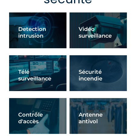
Detection
Vidéo
intrusion
surveillance
En Savoir +
En Savoir +
Télé
Sécurité
surveillance
incendie
En Savoir +
En Savoir +
Contrôle
Antenne
d'accès
antivol