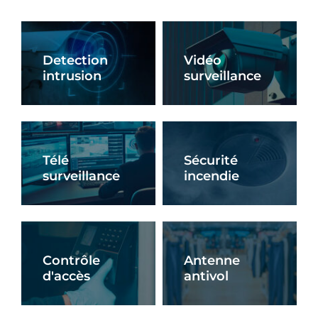
Detection
Vidéo
intrusion
surveillance
En Savoir +
En Savoir +
Télé
Sécurité
surveillance
incendie
En Savoir +
En Savoir +
Contrôle
Antenne
d'accès
antivol
En Savoir +
En Savoir +