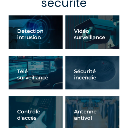
sécurité
Detection
Vidéo
intrusion
surveillance
En Savoir +
En Savoir +
Télé
Sécurité
surveillance
incendie
En Savoir +
En Savoir +
Contrôle
Antenne
d'accès
antivol