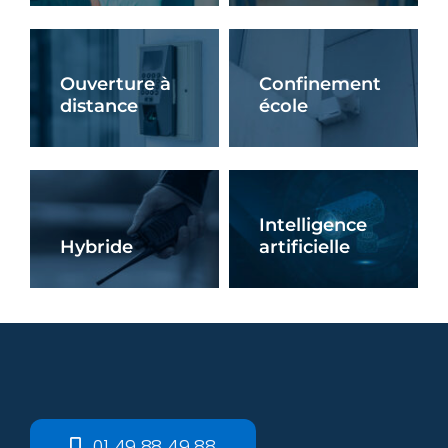
En Savoir +
En Savoir +
Ouverture à
Confinement
distance
école
En Savoir +
En Savoir +
Intelligence
Hybride
artificielle
En Savoir +
En Savoir +
01 49 88 49 88