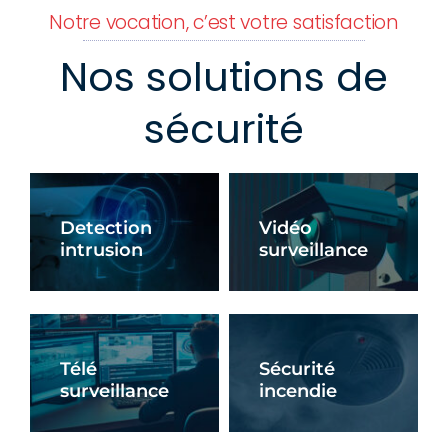
Notre vocation, c’est votre satisfaction
Nos solutions de
sécurité
Detection
Vidéo
intrusion
surveillance
En Savoir +
En Savoir +
Télé
Sécurité
surveillance
incendie
En Savoir +
En Savoir +