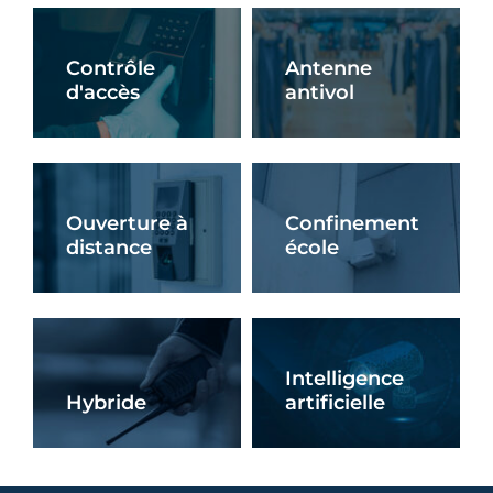
Contrôle
Antenne
d'accès
antivol
En Savoir +
En Savoir +
Ouverture à
Confinement
distance
école
En Savoir +
En Savoir +
Intelligence
Hybride
artificielle
En Savoir +
En Savoir +