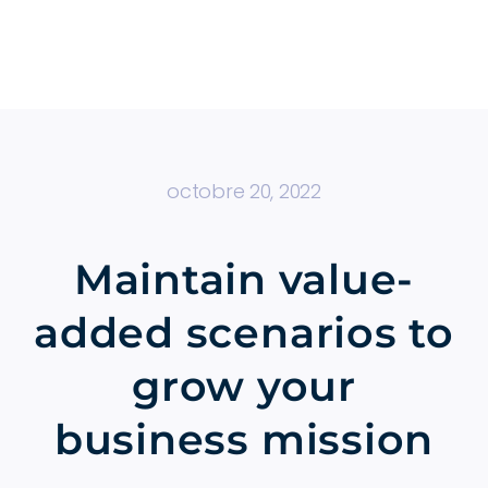
Passer
au
contenu
octobre 20, 2022
Maintain value-
added scenarios to
grow your
business mission