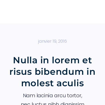
Passer
au
contenu
janvier 19, 2016
Nulla in lorem et
risus bibendum in
molest aculis
Nam lacinia arcu tortor,
nec luctus nibh dignissim