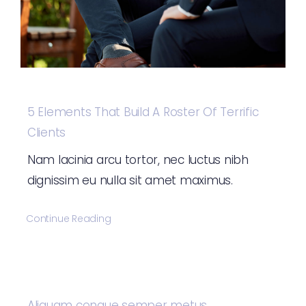
5 Elements That Build A Roster Of Terrific
Clients
Nam lacinia arcu tortor, nec luctus nibh
dignissim eu nulla sit amet maximus.
Continue Reading
Aliquam congue semper metus